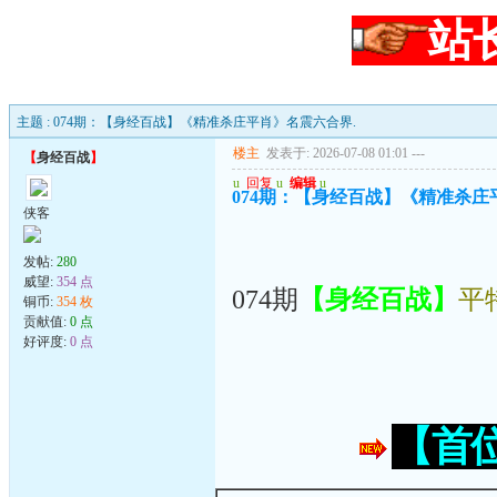
站
主题 : 074期：【身经百战】《精准杀庄平肖》名震六合界.
楼主
发表于: 2026-07-08 01:01
---
【
身经百战
】
u
回复
u
编辑
u
074期：【身经百战】《精准杀庄
侠客
发帖:
280
威望:
354 点
074期
【身经百战】
平
铜币:
354 枚
贡献值:
0 点
好评度:
0 点
【首