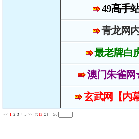
49高手
青龙网
最老牌白
澳门朱雀网
玄武网【内幕
<<
1
2
3
4
5
>>
[共
13
页] Go