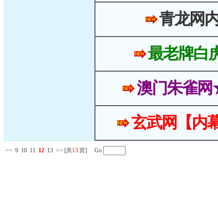
青龙网
最老牌白
澳门朱雀网
玄武网【内幕
<<
9
10
11
12
13
>>
[共
13
页] Go