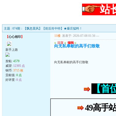
站
主题 : 074期：【飘忽晨风】【前后肖中特】★爆庄猛料！
11楼
发表于: 2026-07-08 01:56
---
【
心心相印
】
u
回复
u
编辑
u
向无私奉献的高手们致敬
新手上路
发帖:
4579
向无私奉献的高手们致敬
威望:
12395 点
铜币:
3715 枚
贡献值:
0 点
好评度:
0 点
【首
49高手