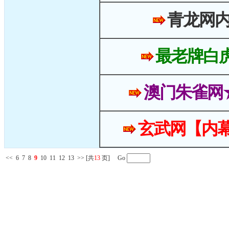
青龙网
最老牌白
澳门朱雀网
玄武网【内幕
<<
6
7
8
9
10
11
12
13
>>
[共
13
页] Go