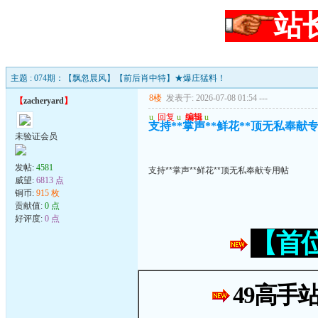
站
主题 : 074期：【飘忽晨风】【前后肖中特】★爆庄猛料！
8楼
发表于: 2026-07-08 01:54
---
【
zacheryard
】
u
回复
u
编辑
u
支持**掌声**鲜花**顶无私奉献
未验证会员
发帖:
4581
支持**掌声**鲜花**顶无私奉献专用帖
威望:
6813 点
铜币:
915 枚
贡献值:
0 点
好评度:
0 点
【首
49高手