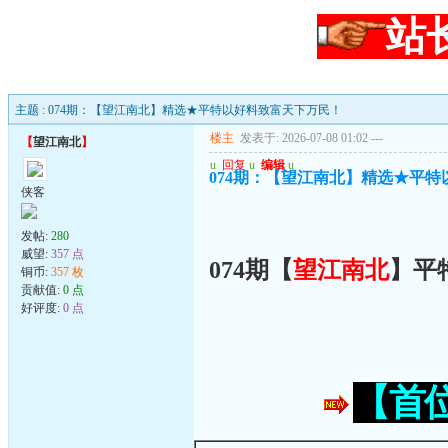
站
主题 : 074期：【望江南北】精选★平特以好料致富天下万民！
楼主
发表于: 2026-07-08 01:02
---
【
望江南北
】
u
回复
u
编辑
u
074期：【望江南北】精选★平
侠客
发帖:
280
威望:
357 点
074期【
望江南北
】平
铜币:
357 枚
贡献值:
0 点
好评度:
0 点
【首