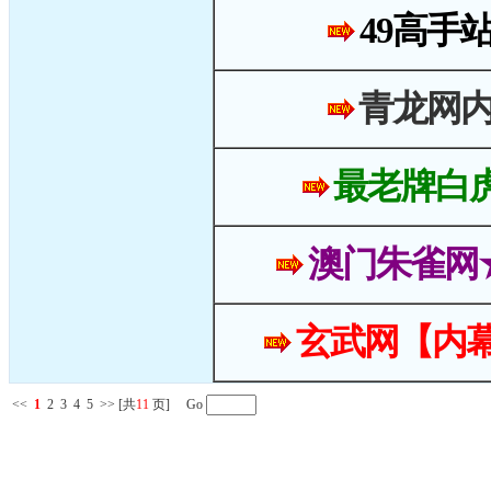
49高手
青龙网
最老牌白
澳门朱雀网
玄武网【内幕
<<
1
2
3
4
5
>>
[共
11
页] Go