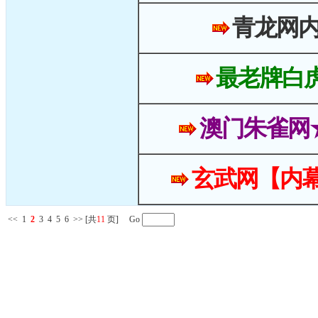
青龙网
最老牌白
澳门朱雀网
玄武网【内幕
<<
1
2
3
4
5
6
>>
[共
11
页] Go