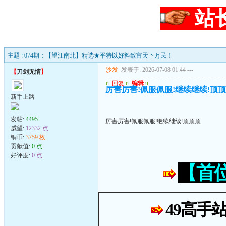
站
主题 : 074期：【望江南北】精选★平特以好料致富天下万民！
沙发
发表于: 2026-07-08 01:44
---
【
刀剑无情
】
u
回复
u
编辑
u
厉害厉害!佩服佩服!继续继续!顶
新手上路
发帖:
4495
厉害厉害!佩服佩服!继续继续!顶顶顶
威望:
12332 点
铜币:
3759 枚
贡献值:
0 点
好评度:
0 点
【首
49高手