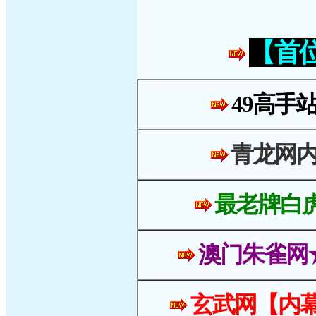
【首
49高手
青龙网
最老牌白
澳门朱雀网
玄武网【内幕