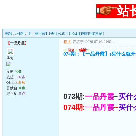
站
主题 : 074期：【一品丹霞】(买什么就开什么)让你瞬间变富翁!
楼主
发表于: 2026-07-08 01:02
---
【
一品丹霞
】
u
回复
u
编辑
u
074期：【一品丹霞】(买什么就开
侠客
发帖:
280
威望:
356 点
铜币:
356 枚
贡献值:
0 点
好评度:
0 点
073期:
一品丹霞
~
买什
074期:
一品丹霞
~
买什