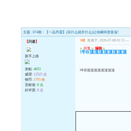
主题 : 074期：【一品丹霞】(买什么就开什么)让你瞬间变富翁!
9楼
发表于: 2026-07-08 01:53
---
【
闪逝
】
u
回复
u
编辑
u
!牛B顶顶顶顶顶顶顶顶
新手上路
发帖:
4653
!牛B顶顶顶顶顶顶顶顶
威望:
12525 点
铜币:
3795 枚
贡献值:
0 点
好评度:
0 点