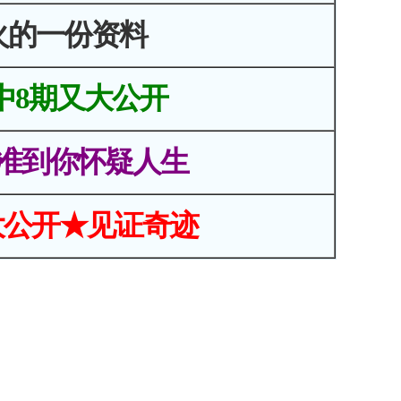
火的一份资料
中8期又大公开
准到你怀疑人生
大公开★见证奇迹