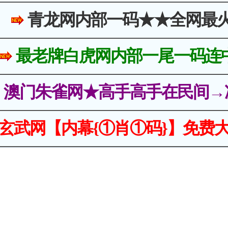
青龙网内部一码★★全网最
最老牌白虎网内部一尾一码连
澳门朱雀网★高手高手在民间→
玄武网【内幕{①肖①码}】免费