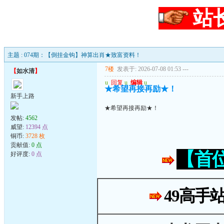
站
主题 : 074期：【倒挂金钩】神算出肖★致富资料！
7楼
发表于: 2026-07-08 01:53
---
【
如水清
】
u
回复
u
编辑
u
★希望再接再励★！
新手上路
★希望再接再励★！
发帖:
4562
威望:
12394 点
铜币:
3728 枚
贡献值:
0 点
【首
好评度:
0 点
49高手