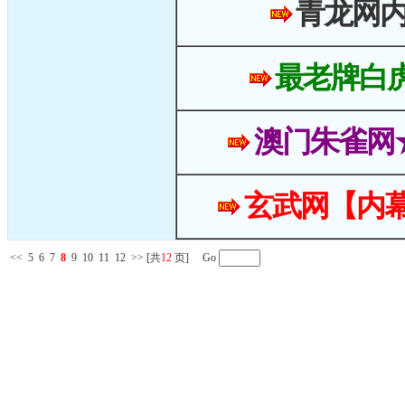
青龙网
最老牌白
澳门朱雀网
玄武网【内幕
<<
5
6
7
8
9
10
11
12
>>
[共
12
页] Go