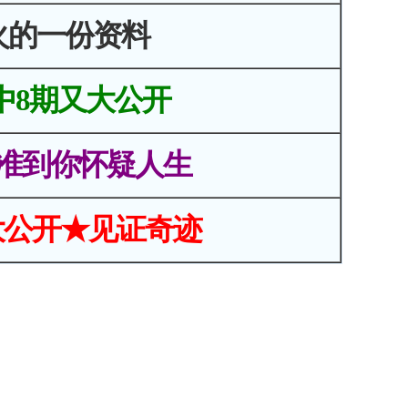
火的一份资料
中8期又大公开
准到你怀疑人生
大公开★见证奇迹