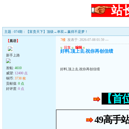
站
主题 : 074期：【富贵天下】顶级→单双←赢得不是梦！
7楼
发表于: 2026-07-08 01:59
---
【
凰语
】
u
回复
u
编辑
u
好料,顶上去,祝你再创佳绩
新手上路
发帖:
4610
好料,顶上去,祝你再创佳绩
威望:
12400 点
铜币:
3738 枚
贡献值:
0 点
好评度:
0 点
【首
49高手