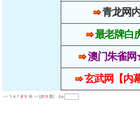
青龙网
最老牌白
澳门朱雀网
玄武网【内幕
<<
5
6
7
8
9
10
>>
[共
10
页] Go