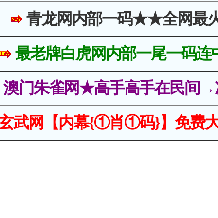
青龙网内部一码★★全网最
最老牌白虎网内部一尾一码连
澳门朱雀网★高手高手在民间→
玄武网【内幕{①肖①码}】免费