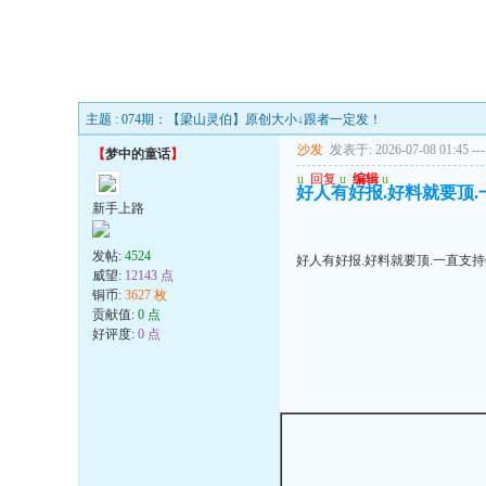
主题 : 074期：【梁山灵伯】原创大小↓跟者一定发！
沙发
发表于: 2026-07-08 01:45
---
【
梦中的童话
】
u
回复
u
编辑
u
好人有好报.好料就要顶.一
新手上路
发帖:
4524
好人有好报.好料就要顶.一直支持你
威望:
12143 点
铜币:
3627 枚
贡献值:
0 点
好评度:
0 点