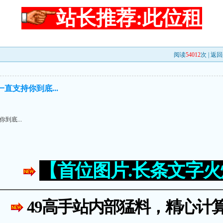
站长推荐:此位租
阅读
54012
次 |
返回
直支持你到底...
到底...
【首位图片.长条文字
49高手站内部猛料，精心计