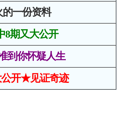
火的一份资料
中8期又大公开
准到你怀疑人生
大公开★见证奇迹