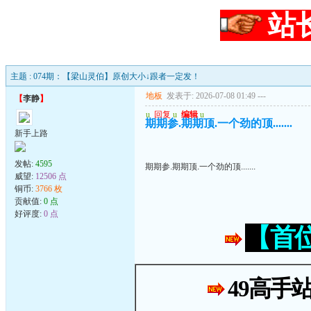
站
主题 : 074期：【梁山灵伯】原创大小↓跟者一定发！
地板
发表于: 2026-07-08 01:49
---
【
李静
】
u
回复
u
编辑
u
期期参.期期顶.一个劲的顶.......
新手上路
发帖:
4595
期期参.期期顶.一个劲的顶.......
威望:
12506 点
铜币:
3766 枚
贡献值:
0 点
好评度:
0 点
【首
49高手