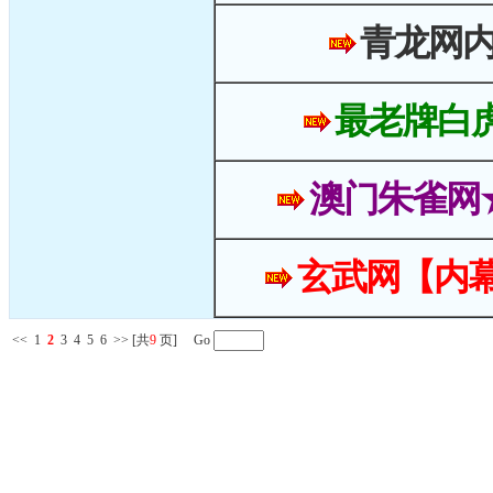
青龙网
最老牌白
澳门朱雀网
玄武网【内幕
<<
1
2
3
4
5
6
>>
[共
9
页] Go