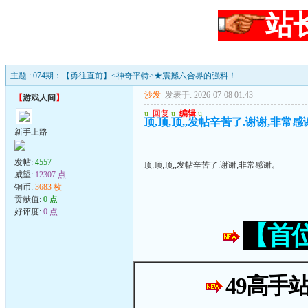
站
主题 : 074期：【勇往直前】<神奇平特>★震撼六合界的强料！
沙发
发表于: 2026-07-08 01:43
---
【
游戏人间
】
u
回复
u
编辑
u
顶,顶,顶,,发帖辛苦了.谢谢,非常感
新手上路
发帖:
4557
顶,顶,顶,,发帖辛苦了.谢谢,非常感谢。
威望:
12307 点
铜币:
3683 枚
贡献值:
0 点
好评度:
0 点
【首
49高手