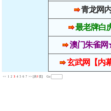
青龙网
最老牌白
澳门朱雀网
玄武网【内幕
<<
1
2
3
4
5
6
7
>>
[共
9
页] Go