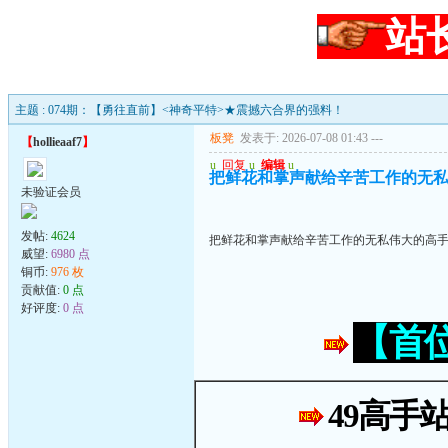
站
主题 : 074期：【勇往直前】<神奇平特>★震撼六合界的强料！
板凳
发表于: 2026-07-08 01:43
---
【
hollieaaf7
】
u
回复
u
编辑
u
把鲜花和掌声献给辛苦工作的无
未验证会员
发帖:
4624
把鲜花和掌声献给辛苦工作的无私伟大的高
威望:
6980 点
铜币:
976 枚
贡献值:
0 点
好评度:
0 点
【首
49高手