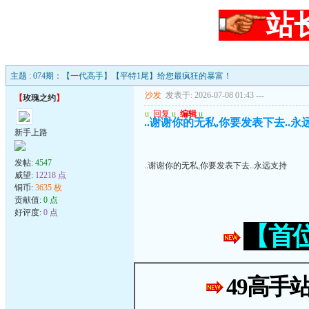
站
主题 : 074期：【一代高手】【平特1尾】给您最疯狂的暴富！
沙发
发表于: 2026-07-08 01:43
---
【
玫瑰之约
】
u
回复
u
编辑
u
..谢谢你的无私,你要发表下去..永
新手上路
发帖:
4547
..谢谢你的无私,你要发表下去..永远支持
威望:
12218 点
铜币:
3635 枚
贡献值:
0 点
好评度:
0 点
【首
49高手