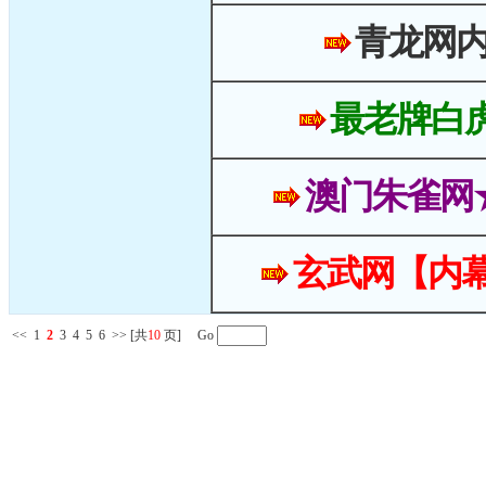
青龙网
最老牌白
澳门朱雀网
玄武网【内幕
<<
1
2
3
4
5
6
>>
[共
10
页] Go