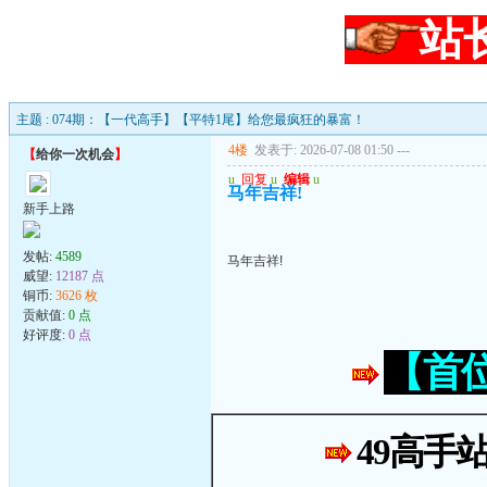
站
主题 : 074期：【一代高手】【平特1尾】给您最疯狂的暴富！
4楼
发表于: 2026-07-08 01:50
---
【
给你一次机会
】
u
回复
u
编辑
u
马年吉祥!
新手上路
发帖:
4589
马年吉祥!
威望:
12187 点
铜币:
3626 枚
贡献值:
0 点
好评度:
0 点
【首
49高手