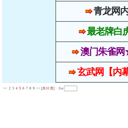
青龙网
最老牌白
澳门朱雀网
玄武网【内幕
<<
2
3
4
5
6
7
8
9
>>
[共
10
页] Go