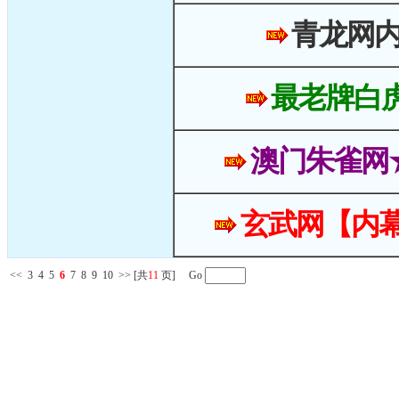
青龙网
最老牌白
澳门朱雀网
玄武网【内幕
<<
3
4
5
6
7
8
9
10
>>
[共
11
页] Go