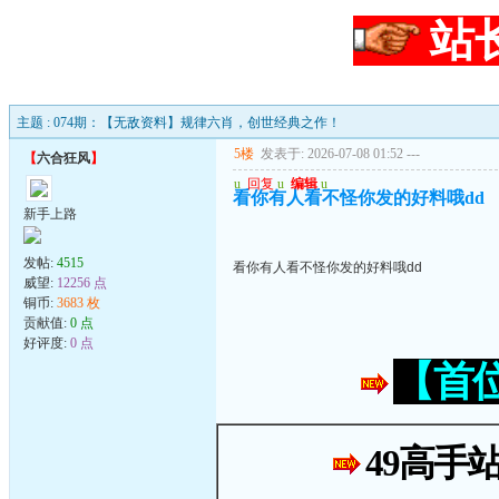
站
主题 : 074期：【无敌资料】规律六肖，创世经典之作！
5楼
发表于: 2026-07-08 01:52
---
【
六合狂风
】
u
回复
u
编辑
u
看你有人看不怪你发的好料哦dd
新手上路
发帖:
4515
看你有人看不怪你发的好料哦dd
威望:
12256 点
铜币:
3683 枚
贡献值:
0 点
好评度:
0 点
【首
49高手