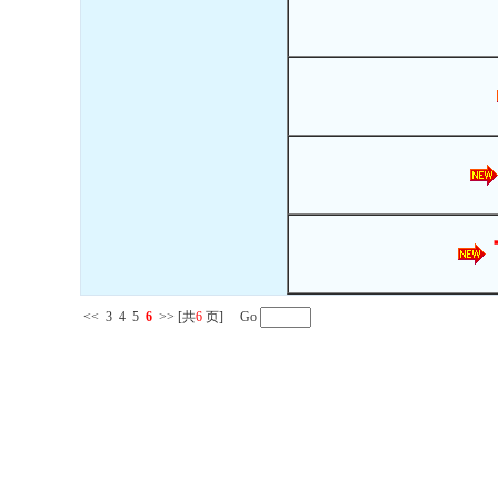
<<
3
4
5
6
>>
[共
6
页] Go