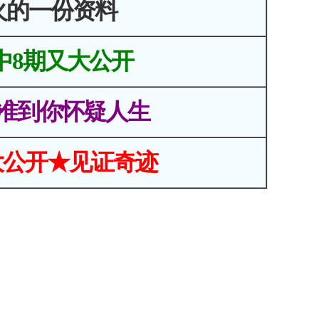
火的一份资料
中8期又大公开
准到你怀疑人生
大公开★见证奇迹