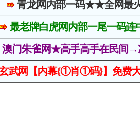
青龙网内部一码★★全网最
最老牌白虎网内部一尾一码连
澳门朱雀网★高手高手在民间→
玄武网【内幕{①肖①码}】免费