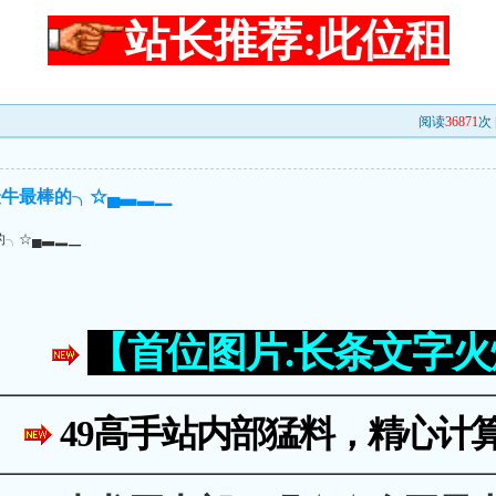
站长推荐:此位租
阅读
36871
次 
牛最棒的╮☆▄▃▂▁
的╮☆▄▃▂▁
【首位图片.长条文字
49高手站内部猛料，精心计