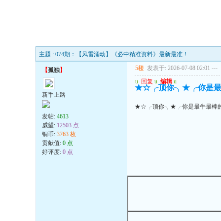
主题 : 074期：【风雷涌动】《必中精准资料》最新最准！
5楼
发表于: 2026-07-08 02:01
---
【
孤独
】
u
回复
u
编辑
u
★☆╭顶你╮★╭你是最
新手上路
★☆╭顶你╮★╭你是最牛最棒
发帖:
4613
威望:
12503 点
铜币:
3763 枚
贡献值:
0 点
好评度:
0 点