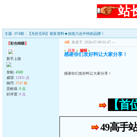
站
主题 : 074期：【无价五码】致富资料★创造六合中特的品牌！
4楼
发表于: 2026-07-08 01:47
---
【
彩色蝴蝶
】
u
回复
u
编辑
u
感谢你们发好料让大家分享！
新手上路
发帖:
4569
感谢你们发好料让大家分享！
威望:
12451 点
铜币:
3747 枚
贡献值:
0 点
好评度:
0 点
【首
49高手