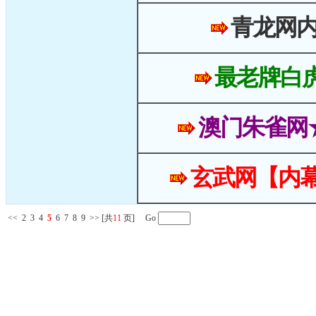
青龙网
最老牌白
澳门朱雀网
玄武网【内幕
<<
2
3
4
5
6
7
8
9
>>
[共
11
页] Go