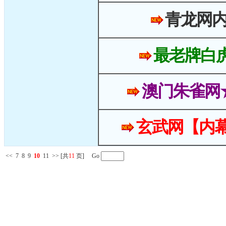
青龙网
最老牌白
澳门朱雀网
玄武网【内幕
<<
7
8
9
10
11
>>
[共
11
页] Go