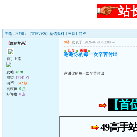
站
主题 : 074期：【雷霆万钧】精选资料【三肖】特准
9楼
发表于: 2026-07-08 02:00
---
【
红的苹果
】
u
回复
u
编辑
u
谢谢你的每一次辛苦付出
新手上路
发帖:
4678
谢谢你的每一次辛苦付出
威望:
12141 点
铜币:
3542 枚
贡献值:
0 点
好评度:
0 点
【首
49高手