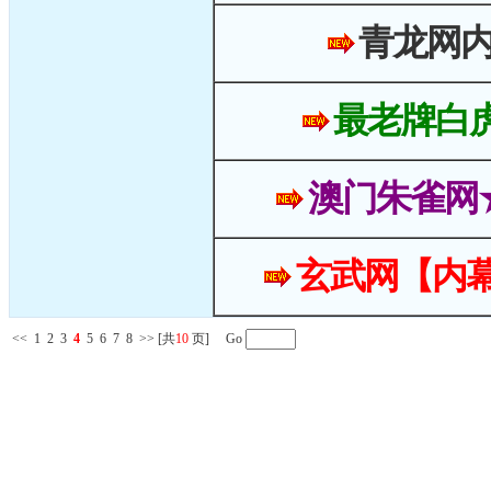
青龙网
最老牌白
澳门朱雀网
玄武网【内幕
<<
1
2
3
4
5
6
7
8
>>
[共
10
页] Go