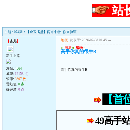
站
主题 : 074期：【金玉满堂】两肖中特..你来验证
地板
发表于: 2026-07-08 01:45
---
【
杏儿
】
u
回复
u
编辑
u
高手你真的很牛B
新手上路
发帖:
4564
高手你真的很牛B
威望:
12158 点
铜币:
3607 枚
贡献值:
0 点
好评度:
0 点
【首
49高手