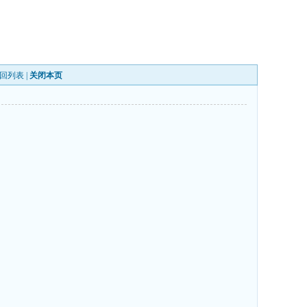
回列表
|
关闭本页