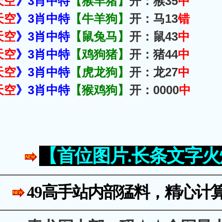
天空
》3肖中特
【猴羊猪】
开：猴35
中
天空
》3肖中特
【牛羊狗】
开：马13
错
天空
》3肖中特
【鼠兔马】
开：鼠43
中
天空
》3肖中特
【鸡狗猪】
开：猪44
中
天空
》3肖中特
【虎龙狗】
开：龙27
中
天空
》3肖中特
【猴鸡狗】
开：0000
中
【首位图片.长条文字
49高手站内部猛料，精心计