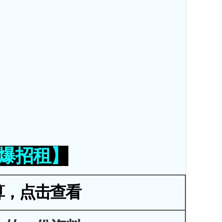
火爆招租】
算，点击查看