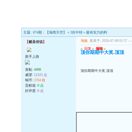
主题 : 074期：【海阔天空】＜3肖中特＞最有实力的料
地板
发表于: 2026-07-08 01:57
---
【
赌圣传说
】
u
回复
u
编辑
u
顶你期期中大奖.顶顶
新手上路
发帖:
4498
顶你期期中大奖.顶顶
威望:
12325 点
铜币:
3704 枚
贡献值:
0 点
好评度:
0 点