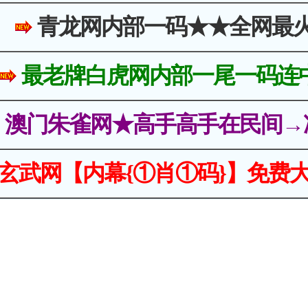
青龙网内部一码★★全网最
最老牌白虎网内部一尾一码连
澳门朱雀网★高手高手在民间→
玄武网【内幕{①肖①码}】免费