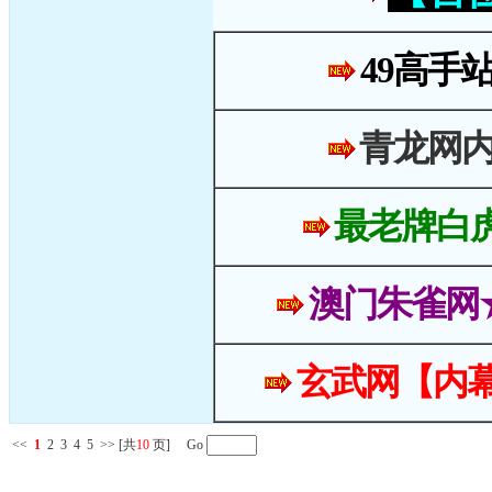
49高手
青龙网
最老牌白
澳门朱雀网
玄武网【内幕
<<
1
2
3
4
5
>>
[共
10
页] Go