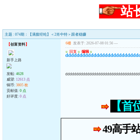
站
主题 : 074期：【满腹经纶】＜2肖中特＞跟者稳赚
6楼
发表于: 2026-07-08 01:56
---
【
创富资料
】
u
回复
u
编辑
u
dddddddddddddddddddddddddd
新手上路
发帖:
4628
dddddddddddddddddddddddddddddddddd
威望:
12613 点
铜币:
3805 枚
贡献值:
0 点
好评度:
0 点
【首
49高手