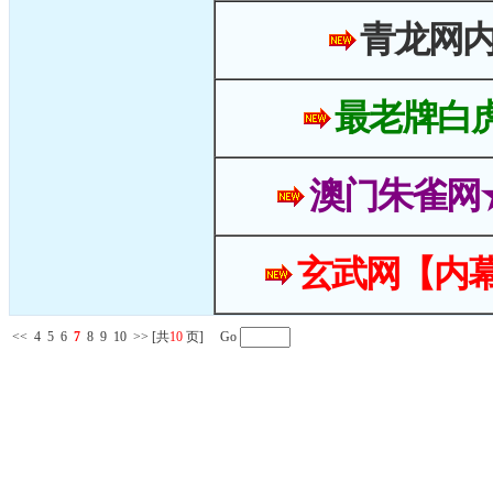
青龙网
最老牌白
澳门朱雀网
玄武网【内幕
<<
4
5
6
7
8
9
10
>>
[共
10
页] Go