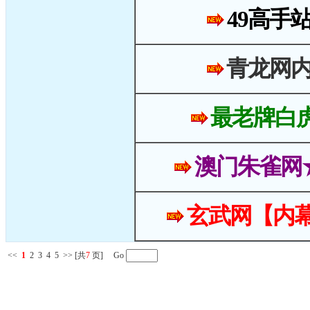
49高手
青龙网
最老牌白
澳门朱雀网
玄武网【内幕
<<
1
2
3
4
5
>>
[共
7
页] Go