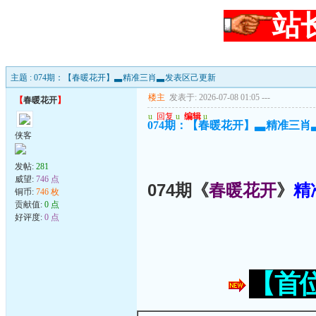
站
主题 : 074期：【春暖花开】▃精准三肖▃发表区己更新
楼主
发表于: 2026-07-08 01:05
---
【
春暖花开
】
u
回复
u
编辑
u
074期：【春暖花开】▃精准三
侠客
发帖:
281
威望:
746 点
074期《
春暖花开
》
精
铜币:
746 枚
贡献值:
0 点
好评度:
0 点
【首