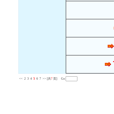
<<
2
3
4
5
6
7
>>
[共
7
页] Go