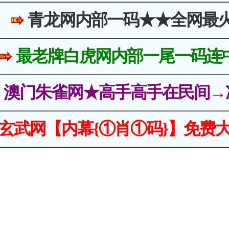
青龙网内部一码★★全网最
最老牌白虎网内部一尾一码连
澳门朱雀网★高手高手在民间→
玄武网【内幕{①肖①码}】免费