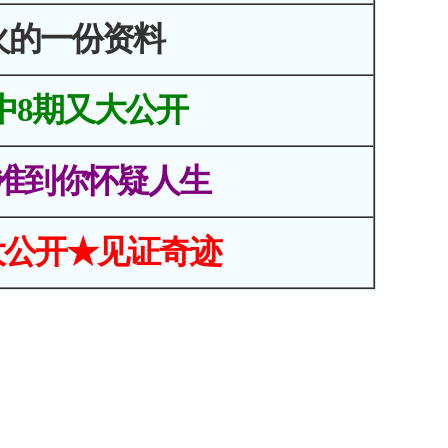
火的一份资料
中8期又大公开
准到你怀疑人生
大公开★见证奇迹