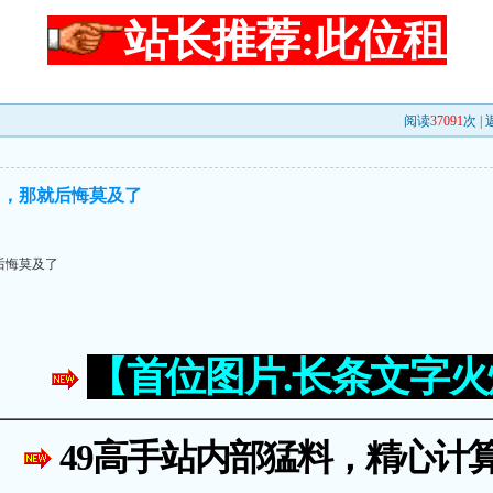
站长推荐:此位租
阅读
37091
次 |
了，那就后悔莫及了
后悔莫及了
【首位图片.长条文字
49高手站内部猛料，精心计