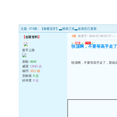
主题 : 074期：【春暖花开】▃精准三肖▃发表区己更新
4楼
发表于: 2026-07-08 01:57
---
【
创富资料
】
u
回复
u
编辑
u
快顶啊，不要等高手走
新手上路
发帖:
4644
快顶啊，不要等高手走了，那就
威望:
12645 点
铜币:
3821 枚
贡献值:
0 点
好评度:
0 点