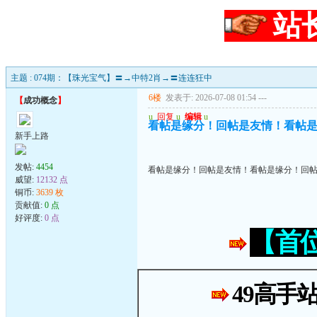
站
主题 : 074期：【珠光宝气】〓→中特2肖→〓连连狂中
6楼
发表于: 2026-07-08 01:54
---
【
成功概念
】
u
回复
u
编辑
u
看帖是缘分！回帖是友情！看帖
新手上路
发帖:
4454
看帖是缘分！回帖是友情！看帖是缘分！回
威望:
12132 点
铜币:
3639 枚
贡献值:
0 点
好评度:
0 点
【首
49高手