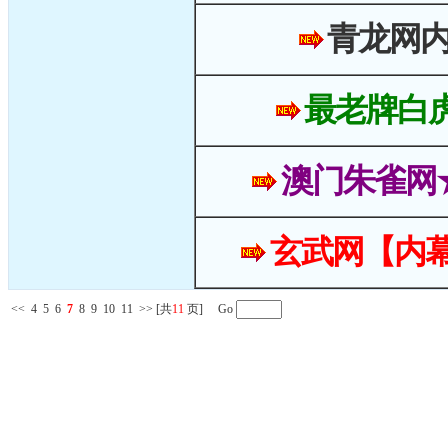
青龙网
最老牌白
澳门朱雀网
玄武网【内幕
<<
4
5
6
7
8
9
10
11
>>
[共
11
页] Go