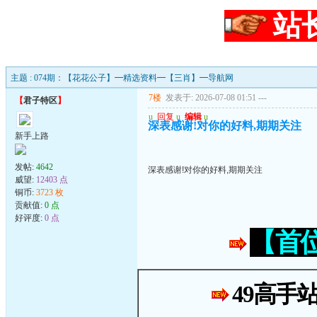
站
主题 : 074期：【花花公子】━精选资料━【三肖】━导航网
7楼
发表于: 2026-07-08 01:51
---
【
君子特区
】
u
回复
u
编辑
u
深表感谢!对你的好料,期期关注
新手上路
发帖:
4642
深表感谢!对你的好料,期期关注
威望:
12403 点
铜币:
3723 枚
贡献值:
0 点
好评度:
0 点
【首
49高手